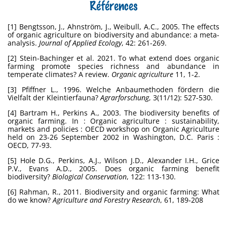
Références
[1] Bengtsson, J., Ahnström, J., Weibull, A.C., 2005. The effects
of organic agriculture on biodiversity and abundance: a meta-
analysis.
Journal of Applied Ecology
, 42: 261-269.
[2] Stein-Bachinger et al. 2021. To what extend does organic
farming promote species richness and abundance in
temperate climates? A review.
Organic agriculture
11, 1-2.
[3] Pfiffner L., 1996. Welche Anbaumethoden fördern die
Vielfalt der Kleintierfauna?
Agrarforschung
, 3(11/12): 527-530.
[4] Bartram H., Perkins A., 2003. The biodiversity benefits of
organic farming. In : Organic agriculture : sustainability,
markets and policies : OECD workshop on Organic Agriculture
held on 23-26 September 2002 in Washington, D.C. Paris :
OECD, 77-93.
[5] Hole D.G., Perkins, A.J., Wilson J.D., Alexander I.H., Grice
P.V., Evans A.D., 2005. Does organic farming benefit
biodiversity?
Biological Conservation
, 122: 113-130.
[6] Rahman, R., 2011. Biodiversity and organic farming: What
do we know?
Agriculture and Forestry Research
, 61, 189‐208